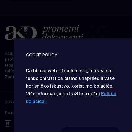
AGENCIJA ZA KOMERCIJALNU DJELATNOST
COOKIE POLICY
proizvodno, uslužno i trgovačko d.o.o.
Nositelj javne ovlasti izdavanja memorijskih kartica
Da bi ova web-stranica mogla pravilno
tahografa, Ured za javne ovlasti, Savska 28/1. kat, 10 000
Zagreb
funkcionirati i da bismo unaprijedili vaše
korisničko iskustvo, koristimo kolačiće.
Više informacija potražite u našoj
Politici
kolačića.
2026 © AKD - Sva prava pridržana
IZABERITE KOLAČIĆE NA STRANICI
Politika kolačića
Omogućite ili onemogućite web-stranici
upotrebu funkcionalnih i/ili reklamnih